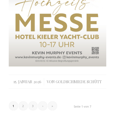
/
15. JANUAR 2026
VON
GOLDSCHMIEDE SCHÜTT
1
2
3
›
»
Seite 1 von 7