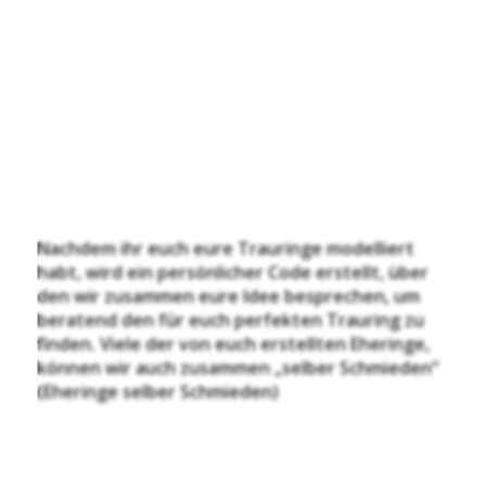
Nachdem ihr euch eure Trauringe modelliert
habt, wird ein persönlicher Code erstellt, über
den wir zusammen eure Idee besprechen, um
beratend den für euch perfekten Trauring zu
finden. Viele der von euch erstellten Eheringe,
können wir auch zusammen „selber Schmieden“
(Eheringe selber Schmieden)