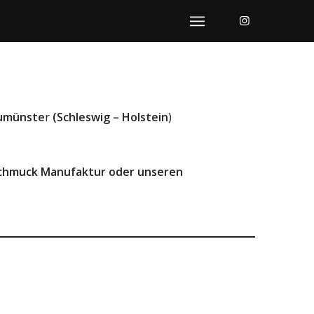
eumünste
r
(Schleswig – Holstein
)
 Schmuck Manufaktur oder unseren