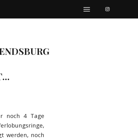
RENDSBURG
T…
ur noch 4 Tage
Verlobungsringe,
igt werden, noch