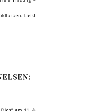
oldfarben. Lasst
ELSEN:
 Dich“ am 11. &