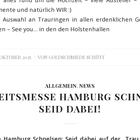
nte und natürlich WIR :)
n Auswahl an Trauringen in allen erdenklichen G
n – See you… in den den Holstenhallen
/
 OKTOBER 2025
VON
GOLDSCHMIEDE SCHÜTT
ALLGEMEIN
,
NEWS
EITSMESSE HAMBURG SCHN
SEID DABEI!
 Hamburg Schnelsen: Seid dabei auf der „Trau