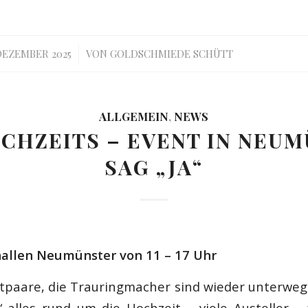
/
 DEZEMBER 2025
VON
GOLDSCHMIEDE SCHÜTT
ALLGEMEIN
,
NEWS
CHZEITS – EVENT IN NEU
SAG „JA“
hallen Neumünster von 11 – 17 Uhr
utpaare, die Trauringmacher sind wieder unterweg
“ alles rund um die Hochzeit – viele Austeller –