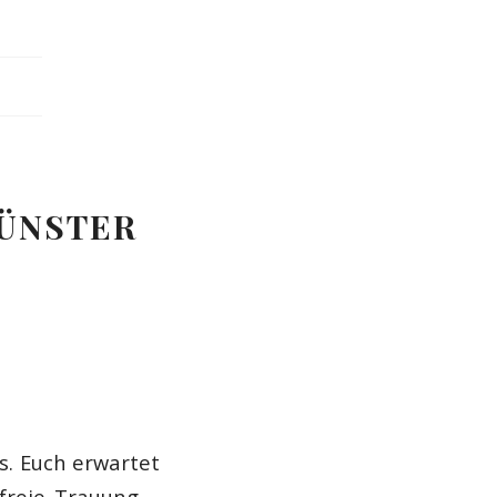
MÜNSTER
s. Euch erwartet
 freie Trauung –